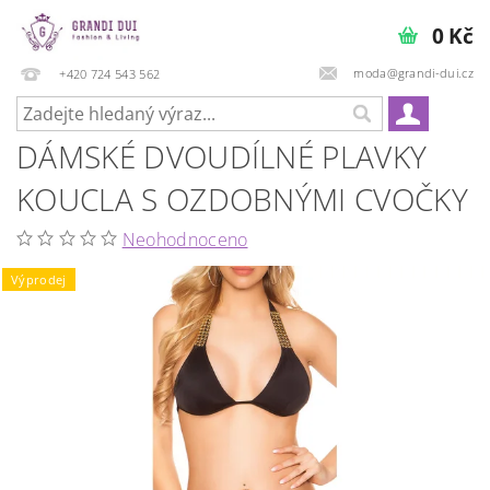
0 Kč
moda@grandi-dui.cz
+420 724 543 562
DÁMSKÉ DVOUDÍLNÉ PLAVKY
KOUCLA S OZDOBNÝMI CVOČKY
Neohodnoceno
Výprodej