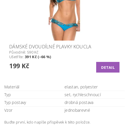
DÁMSKÉ DVOUDÍLNÉ PLAVKY KOUCLA
Původně:
590 Kč
Ušetříte
:
391 Kč (–66 %)
199 Kč
DETAIL
Materiál
elastan, polyester
Typ
set, rychleschnoucí
Typ postavy
drobná postava
Vzor
jednobarevné
Buďte první, kdo napíše příspěvek k této položce.