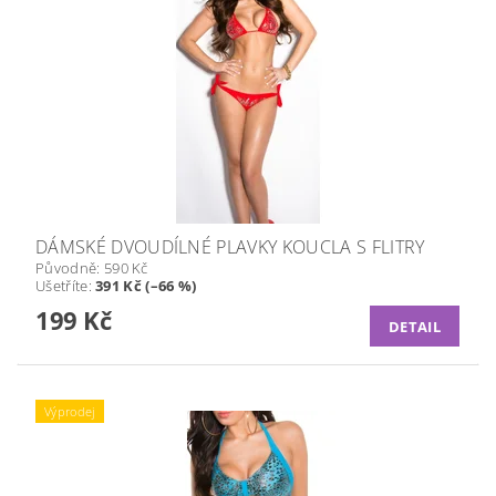
DÁMSKÉ DVOUDÍLNÉ PLAVKY KOUCLA S FLITRY
Původně:
590 Kč
Ušetříte
:
391 Kč (–66 %)
199 Kč
DETAIL
Výprodej