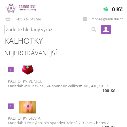
0 Kč
moda@grandi-dui.cz
+420 724 543 562
KALHOTKY
NEJPRODÁVANĚJŠÍ
1.
KALHOTKY VENICE
Materiál: 95% bavlna, 5% spandex Velikost: 3XL, 4XL, 5XL Z...
100 Kč
2.
KALHOTKY SILVIA
Materiál: 91% nylon, 9% spandex Balení: 2-3 ks mix barev Z...