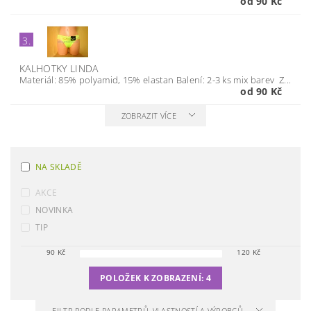
od 90 Kč
3.
KALHOTKY LINDA
Materiál: 85% polyamid, 15% elastan Balení: 2-3 ks mix barev Z...
od 90 Kč
ZOBRAZIT VÍCE
NA SKLADĚ
AKCE
NOVINKA
TIP
90
Kč
120
Kč
POLOŽEK K ZOBRAZENÍ:
4
FILTR PODLE PARAMETRŮ, VLASTNOSTÍ A VÝROBCŮ