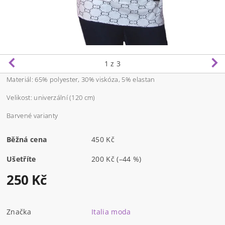
1
z 3
Materiál: 65% polyester, 30% viskóza, 5% elastan
Velikost: univerzální (120 cm)
Barvené varianty
Běžná cena
450 Kč
Ušetříte
200 Kč
(–44 %)
250 Kč
Značka
Italia moda