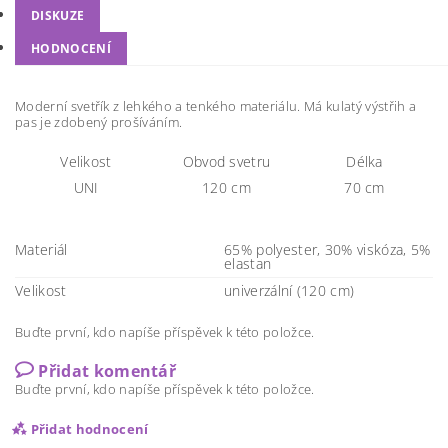
DISKUZE
HODNOCENÍ
Moderní svetřík z lehkého a tenkého materiálu. Má kulatý výstřih a
pas je zdobený prošíváním.
Velikost
Obvod svetru
Délka
UNI
120 cm
70 cm
Materiál
65% polyester, 30% viskóza, 5%
elastan
Velikost
univerzální (120 cm)
Buďte první, kdo napíše příspěvek k této položce.
Přidat komentář
Buďte první, kdo napíše příspěvek k této položce.
Přidat hodnocení