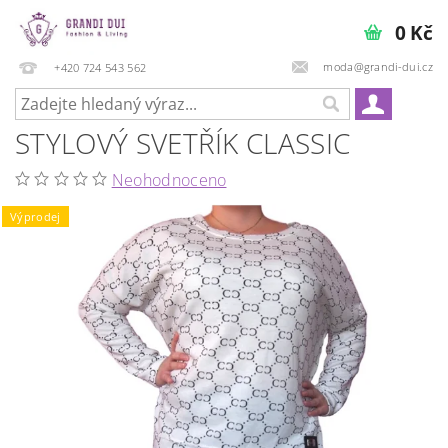
0 Kč
moda@grandi-dui.cz
+420 724 543 562
STYLOVÝ SVETŘÍK CLASSIC
Neohodnoceno
Výprodej