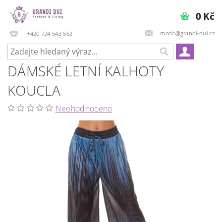
0 Kč
moda@grandi-dui.cz
+420 724 543 562
DÁMSKÉ LETNÍ KALHOTY
KOUCLA
Neohodnoceno