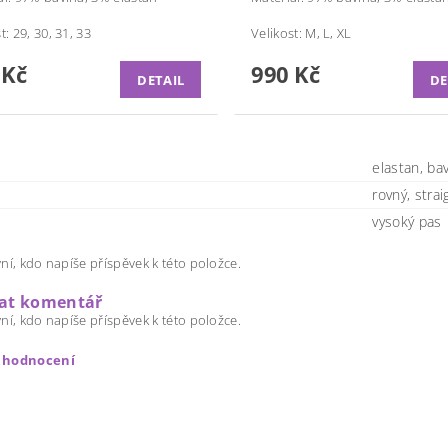
t: 29, 30, 31, 33
Velikost: M, L, XL
 Kč
990 Kč
DETAIL
DE
elastan, ba
rovný, strai
vysoký pas
ní, kdo napíše příspěvek k této položce.
dat komentář
ní, kdo napíše příspěvek k této položce.
t hodnocení