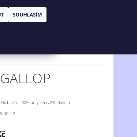
|
PŘIHLÁŠENÍ
REGISTRACE
UT
SOUHLASÍM
KOŠÍK:
0 Kč
NÍ OBCHODU
KONTAKTY
 GALLOP
68% bavlna, 30% polyester, 2% elastan
8, 40, 42
Kč