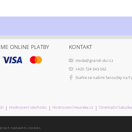
ÁME ONLINE PLATBY
KONTAKT
moda
@
grandi-dui.cz
+420 724 543 562
Staňte se našimi fanoušky na 
ží
|
Hodnocení obchodu
|
Hodnocení Heureka.cz
|
Orientační tabulka 
pravit nastavení cookies