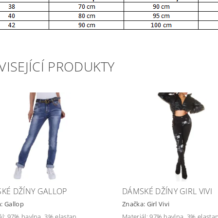
VISEJÍCÍ PRODUKTY
KÉ DŽÍNY GALLOP
DÁMSKÉ DŽÍNY GIRL VIVI
a:
Gallop
Značka:
Girl Vivi
ál: 97% bavlna, 3% elastan
Materiál: 97% bavlna, 3% elasta