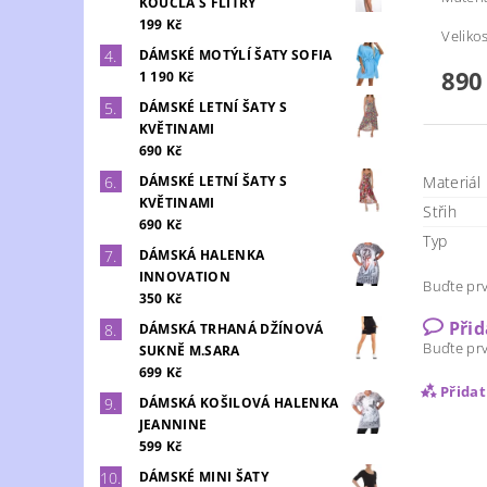
KOUCLA S FLITRY
199 Kč
Velikos
DÁMSKÉ MOTÝLÍ ŠATY SOFIA
890
1 190 Kč
DÁMSKÉ LETNÍ ŠATY S
KVĚTINAMI
690 Kč
Materiál
DÁMSKÉ LETNÍ ŠATY S
KVĚTINAMI
Střih
690 Kč
Typ
DÁMSKÁ HALENKA
INNOVATION
Buďte prv
350 Kč
Při
DÁMSKÁ TRHANÁ DŽÍNOVÁ
Buďte prv
SUKNĚ M.SARA
699 Kč
Přida
DÁMSKÁ KOŠILOVÁ HALENKA
JEANNINE
599 Kč
DÁMSKÉ MINI ŠATY