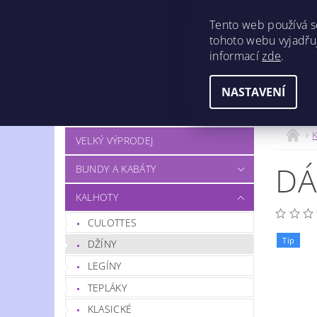
Tento web používá s
tohoto webu vyjadřuj
informací
zde
.
NASTAVENÍ
OBCHODNÍ PODMÍNKY
DOPRAVA
VELKÝ VÝPRODEJ
DÁ
BUNDY A KABÁTY
KALHOTY
CULOTTES
Tip
DŽÍNY
LEGÍNY
TEPLÁKY
KLASICKÉ