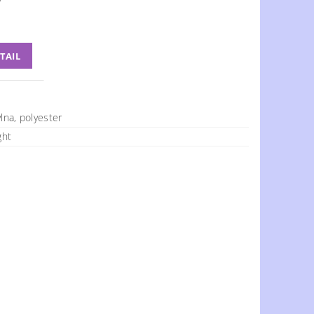
TAIL
vlna, polyester
ght