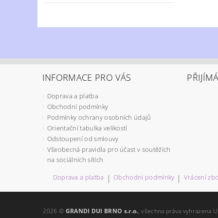
INFORMACE PRO VÁS
PŘIJÍM
Doprava a platba
Obchodní podmínky
Podmínky ochrany osobních údajů
Orientační tabulka velikostí
Odstoupení od smlouvy
Všeobecná pravidla pro účast v soutěžích
na sociálních sítích
Doprava a platba
|
Obchodní podmínky
|
Vrácení zbo
2026 ©
GRANDI DUI BRNO s.r.o.
, všechna práva vyhrazena
U