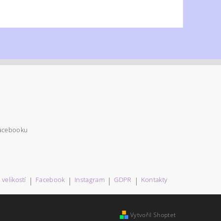
Facebooku
velikostí
|
Facebook
|
Instagram
|
GDPR
|
Kontakty
Vytvořil Shoptet