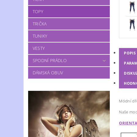
TOPY
TRIČKA
TUNIKY
VESTY
POPIS
SPODNÍ PRÁDLO
PARAM
DÁMSKÁ OBUV
DISKU
HODN
Módní dř
Naše mode
ORIENTA