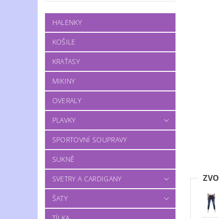
HALENKY
KOŠILE
KRAŤASY
MIKINY
OVERALY
PLAVKY
SPORTOVNÍ SOUPRAVY
SUKNĚ
ZVO
SVETRY A CARDIGANY
ŠATY
TÍLKA