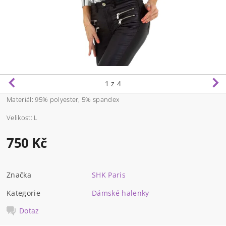
1
z 4
Materiál: 95% polyester, 5% spandex
Velikost: L
750 Kč
Značka
SHK Paris
Kategorie
Dámské halenky
Dotaz