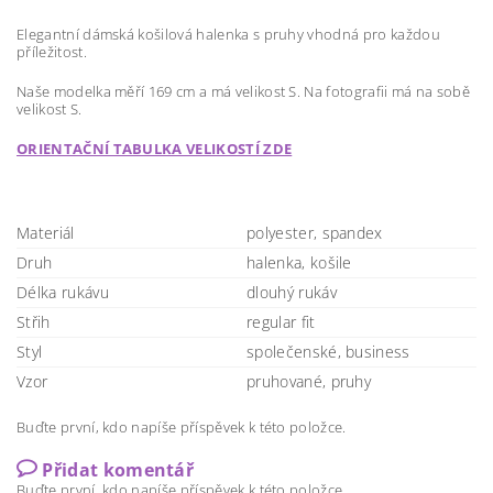
Elegantní dámská košilová halenka s pruhy vhodná pro každou
příležitost.
Naše modelka měří 169 cm a má velikost S. Na fotografii má na sobě
velikost S.
ORIENTAČNÍ TABULKA VELIKOSTÍ ZDE
Materiál
polyester, spandex
Druh
halenka, košile
Délka rukávu
dlouhý rukáv
Střih
regular fit
Styl
společenské, business
Vzor
pruhované, pruhy
Buďte první, kdo napíše příspěvek k této položce.
Přidat komentář
Buďte první, kdo napíše příspěvek k této položce.