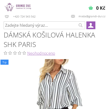
0 Kč
moda@grandi-dui.cz
+420 724 543 562
DÁMSKÁ KOŠILOVÁ HALENKA
SHK PARIS
Neohodnoceno
Tip