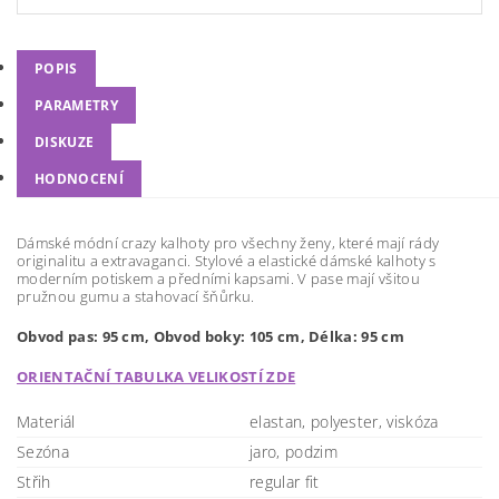
POPIS
PARAMETRY
DISKUZE
HODNOCENÍ
Dámské módní crazy kalhoty pro všechny ženy, které mají rády
originalitu a extravaganci. Stylové a elastické dámské kalhoty s
moderním potiskem a předními kapsami. V pase mají všitou
pružnou gumu a stahovací šňůrku.
Obvod pas: 95 cm, Obvod boky: 105 cm, Délka: 95 cm
ORIENTAČNÍ TABULKA VELIKOSTÍ ZDE
Materiál
elastan, polyester, viskóza
Sezóna
jaro, podzim
Střih
regular fit