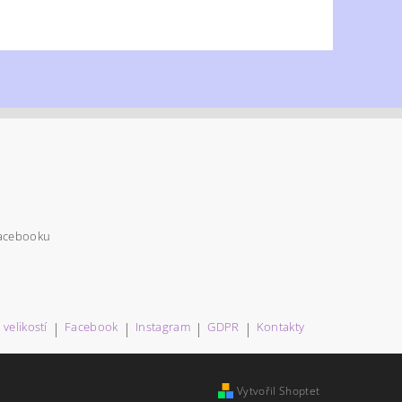
Facebooku
velikostí
|
Facebook
|
Instagram
|
GDPR
|
Kontakty
Vytvořil Shoptet