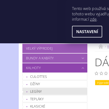
Tento web používá s
tohoto webu vyjadřuj
informací
zde
.
NASTAVENÍ
OBCHODNÍ PODMÍNKY
DOPRAVA
VELKÝ VÝPRODEJ
DÁ
BUNDY A KABÁTY
KALHOTY
CULOTTES
Výprode
DŽÍNY
LEGÍNY
TEPLÁKY
KLASICKÉ