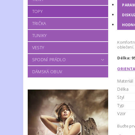
PARAM
TOPY
DISKU
TRIČKA
HODN
TUNIKY
Komfortní
oblečení.
VESTY
Délka: 9
SPODNÍ PRÁDLO
ORIENTA
DÁMSKÁ OBUV
Materiál
Délka
Styl
Typ
Vzor
Buďte prv