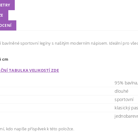
ETRY
ZE
OCENÍ
 bavlněné sportovní legíny s našitým moderním nápisem. Ideální pro vše
5 cm
ČNÍ TABULKA VELIKOSTÍ ZDE
95% bavlna,
dlouhé
sportovní
klasický pa
jednobarev
ní, kdo napíše příspěvek k této položce.