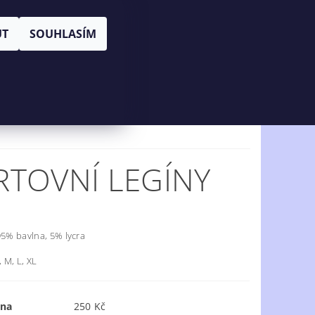
|
PŘIHLÁŠENÍ
REGISTRACE
UT
SOUHLASÍM
KOŠÍK:
0 Kč
NÍ OBCHODU
KONTAKTY
TOVNÍ LEGÍNY
95% bavlna, 5% lycra
, M, L, XL
ena
250 Kč