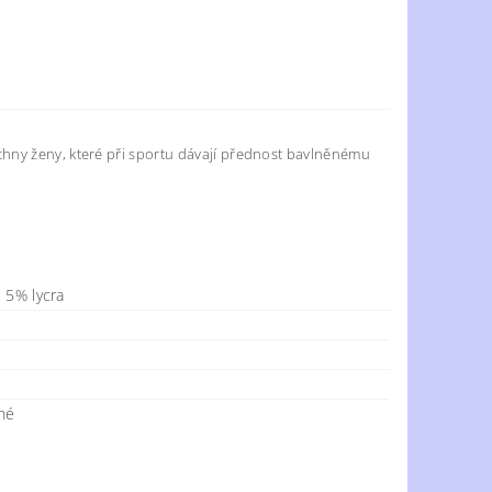
chny ženy, které při sportu dávají přednost bavlněnému
 5% lycra
s
né