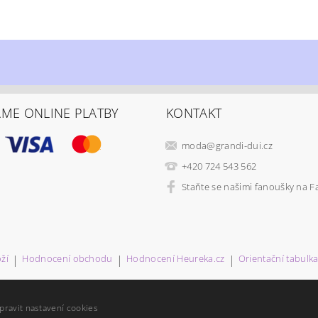
ÁME ONLINE PLATBY
KONTAKT
moda
@
grandi-dui.cz
+420 724 543 562
Staňte se našimi fanoušky na 
ží
|
Hodnocení obchodu
|
Hodnocení Heureka.cz
|
Orientační tabulka 
pravit nastavení cookies