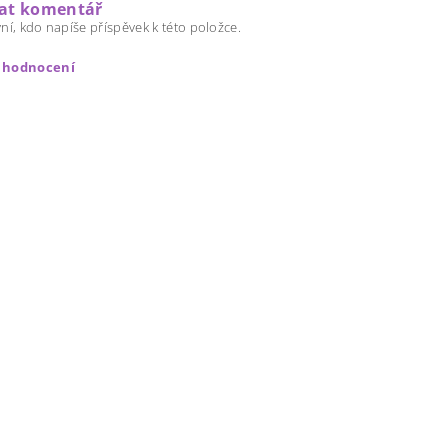
dat komentář
ní, kdo napíše příspěvek k této položce.
t hodnocení
ením hodnocení souhlasíte s
podmínkami ochrany osobních úda