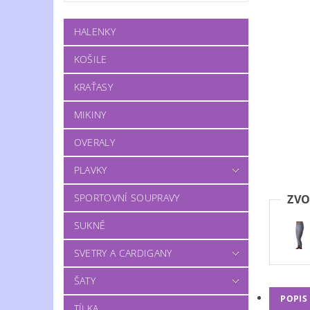
HALENKY
KOŠILE
KRAŤASY
MIKINY
OVERALY
PLAVKY
SPORTOVNÍ SOUPRAVY
ZVO
SUKNĚ
SVETRY A CARDIGANY
ŠATY
POPIS
TÍLKA