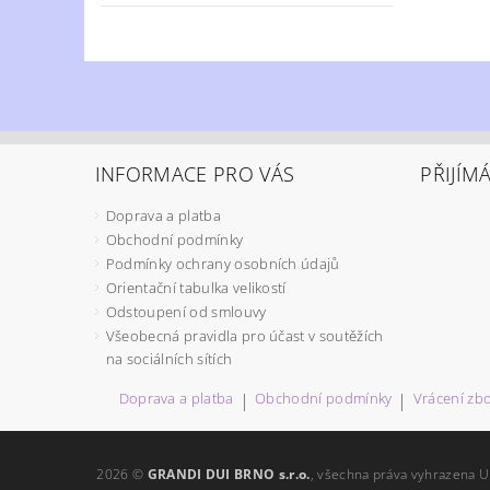
INFORMACE PRO VÁS
PŘIJÍM
Doprava a platba
Obchodní podmínky
Podmínky ochrany osobních údajů
Orientační tabulka velikostí
Odstoupení od smlouvy
Všeobecná pravidla pro účast v soutěžích
na sociálních sítích
Doprava a platba
|
Obchodní podmínky
|
Vrácení zbo
2026 ©
GRANDI DUI BRNO s.r.o.
, všechna práva vyhrazena
U