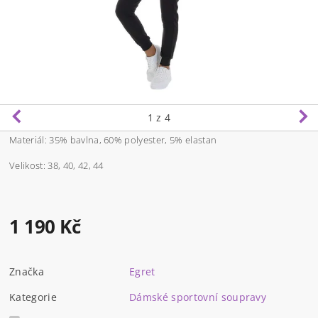
1
z 4
Materiál:
35% bavlna, 60% polyester, 5% elastan
Velikost: 38, 40, 42, 44
1 190 Kč
Značka
Egret
Kategorie
Dámské sportovní soupravy