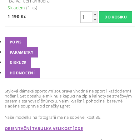
Barva: Černá/modrá
Skladem
(1 ks)
1 190 Kč
POPIS
PARAMETRY
DISKUZE
HODNOCENÍ
Stylová dámská sportovní souprava vhodná na sport i každodenní
nošení. Set obsahuje mikinu s kapucí na zip a kalhoty se strečovým
pasem a stahovací šnůrkou. Velmi kvalitní, pohodlná, barevně
sladěná souprava od značky Egret.
Naše modelka na fotografii má na sobě velikost 36.
ORIENTAČNÍ TABULKA VELIKOSTÍ ZDE