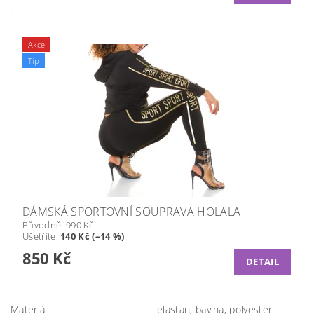
Akce
Tip
DÁMSKÁ SPORTOVNÍ SOUPRAVA HOLALA
Původně:
990 Kč
Ušetříte
:
140 Kč (–14 %)
850 Kč
DETAIL
Materiál
elastan, bavlna, polyester