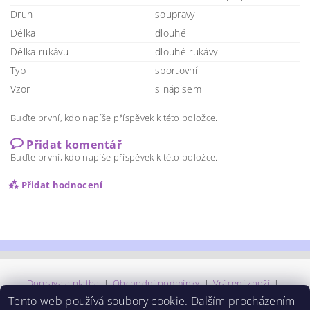
Druh
soupravy
Délka
dlouhé
Délka rukávu
dlouhé rukávy
Typ
sportovní
Vzor
s nápisem
Buďte první, kdo napíše příspěvek k této položce.
Přidat komentář
Buďte první, kdo napíše příspěvek k této položce.
Přidat hodnocení
Doprava a platba
|
Obchodní podmínky
|
Vrácení zboží
|
Hodnocení obchodu
|
Hodnocení Heureka.cz
|
Tento web používá soubory cookie. Dalším procházením
Orientační tabulka velikostí
|
Facebook
|
Instagram
|
GDPR
|